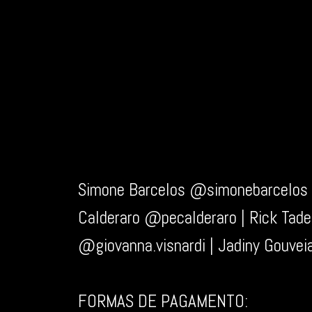
Simone Barcelos @simonebarcelos 
Calderaro @pecalderaro | Rick Tad
@giovanna.visnardi | Jadiny Gouvei
FORMAS DE PAGAMENTO: