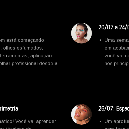
20/07 a 24/0
uem está começando:
Uma seman
a, olhos esfumados,
em acabame
 ferramentas, aplicação
você vai c
lhar profissional desde a
nos princi
rimetria
26/07: Espec
ático! Você vai aprender
Um aprofu