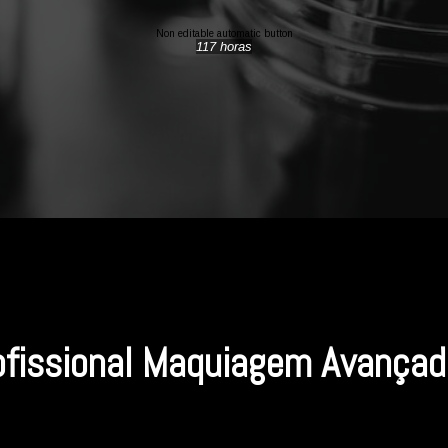
Non editable automatic button
117 horas
ofissional Maquiagem Avança