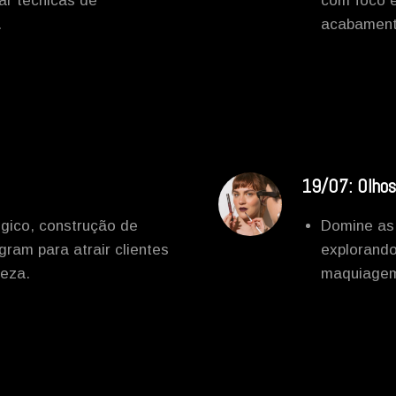
ar técnicas de
com foco e
.
acabamento
19/07: Olhos
gico, construção de
Domine as 
agram para atrair clientes
explorand
leza.
maquiagem