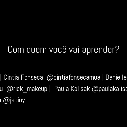
Com quem você vai aprender?
| Cintia Fonseca @cintiafonsecamua |
Daniell
eu @rick_makeup | Paula Kalisak @paulakalisak
a @jadiny