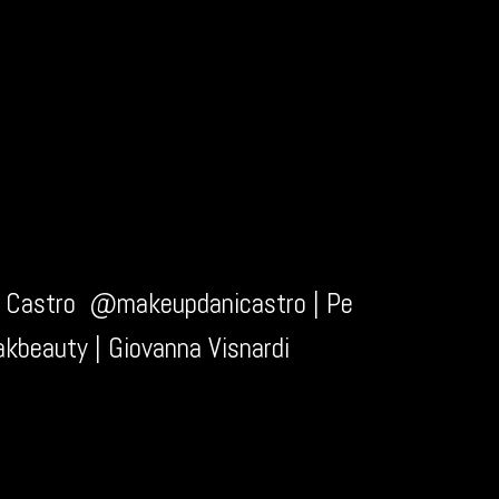
e Castro @makeupdanicastro | Pe
beauty | Giovanna Visnardi